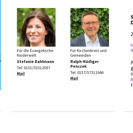
2
h
t
Für die Evangelische
Für Kirchenkreis und
Kinderwelt
Gemeinden
t
h
Stefanie Dahlmann
Ralph-Rüdiger
Penczek
Tel: 0151/55312587
Tel: 0157/57312946
o
Mail
Mail
n
t