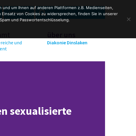
en und um Ihnen auf anderen Plattformen z.B. Medienseiten,
SEARCH
Search
Jobportal
Einsatz von Cookies zu widersprechen, finden Sie in unserer
for:
 Spam und Passwortentschlüsselung.
amt
über uns
reiche und
Diakonie Dinslaken
ent
n sexualisierte