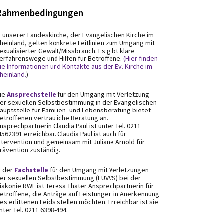
Rahmenbedingungen
n unserer Landeskirche, der Evangelischen Kirche im
heinland, gelten konkrete Leitlinien zum Umgang mit
exualisierter Gewalt/Missbrauch. Es gibt klare
erfahrenswege und Hilfen für Betroffene.
(Hier finden
ie Informationen und Kontakte aus der Ev. Kirche im
heinland.
)
ie
Ansprechstelle
für den Umgang mit Verletzung
er sexuellen Selbstbestimmung in der Evangelischen
auptstelle für Familien- und Lebensberatung bietet
etroffenen vertrauliche Beratung an.
nsprechpartnerin Claudia Paul ist unter Tel. 0211
4562391 erreichbar. Claudia Paul ist auch für
ntervention und gemeinsam mit Juliane Arnold für
rävention zuständig.
n der
Fachstelle
für den Umgang mit Verletzungen
er sexuellen Selbstbestimmung (FUVVS) bei der
iakonie RWL ist Teresa Thater Ansprechpartnerin für
etroffene, die Anträge auf Leistungen in Anerkennung
es erlittenen Leids stellen möchten. Erreichbar ist sie
nter Tel. 0211 6398-494.