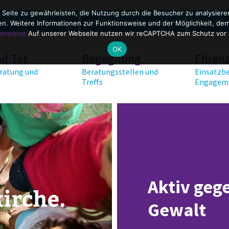
 Seite zu gewährleisten, die Nutzung durch die Besucher zu analysier
Alle Angebote A-Z
Digitale Beratungsräume
Kontakt
. Weitere Informationen zur Funktionsweise und der Möglichkeit, dem 
hinweise
Auf unserer Webseite nutzen wir reCAPTCHA zum Schutz vor
OK
nd Tat
Begegnung
Ehren
ratung und
Beratungsstellen und
Einsatzbe
Treffs
Engagem
Aktiv gege
Gewalt