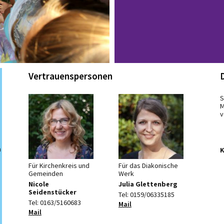
Vertrauenspersonen
S
M
v
n
K
Für Kirchenkreis und
Für das Diakonische
Gemeinden
Werk
Nicole
Julia Glettenberg
Seidenstücker
Tel: 0159/06335185
Tel: 0163/5160683
Mail
Mail