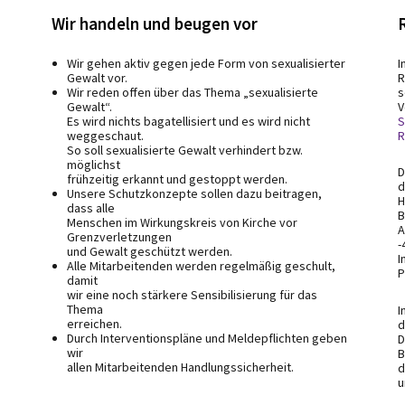
Wir handeln und beugen vor
Wir gehen aktiv gegen jede Form von sexualisierter
I
Gewalt vor.
R
Wir reden offen über das Thema „sexualisierte
s
Gewalt“.
V
Es wird nichts bagatellisiert und es wird nicht
S
weggeschaut.
R
So soll sexualisierte Gewalt verhindert bzw.
möglichst
D
frühzeitig erkannt und gestoppt werden.
d
Unsere Schutzkonzepte sollen dazu beitragen,
H
dass alle
B
Menschen im Wirkungskreis von Kirche vor
A
Grenzverletzungen
-
und Gewalt geschützt werden.
I
Alle Mitarbeitenden werden regelmäßig geschult,
P
damit
wir eine noch stärkere Sensibilisierung für das
Thema
I
erreichen.
d
Durch Interventionspläne und Meldepflichten geben
D
wir
B
allen Mitarbeitenden Handlungssicherheit.
d
u