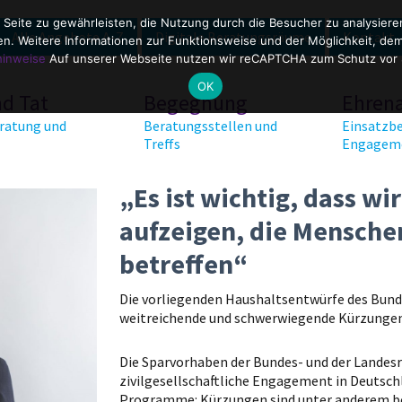
 Seite zu gewährleisten, die Nutzung durch die Besucher zu analysier
Alle Angebote A-Z
Digitale Beratungsräume
Kontakt
. Weitere Informationen zur Funktionsweise und der Möglichkeit, dem 
hinweise
Auf unserer Webseite nutzen wir reCAPTCHA zum Schutz vor
OK
nd Tat
Begegnung
Ehren
ratung und
Beratungsstellen und
Einsatzbe
Treffs
Engagem
„Es ist wichtig, dass w
aufzeigen, die Menschen
betreffen“
Die vorliegenden Haushaltsentwürfe des Bund
weitreichende und schwerwiegende Kürzungen i
Die Sparvorhaben der Bundes- und der Landes
zivilgesellschaftliche Engagement in Deutsch
Programme: Kürzungen sind unter anderem bei 