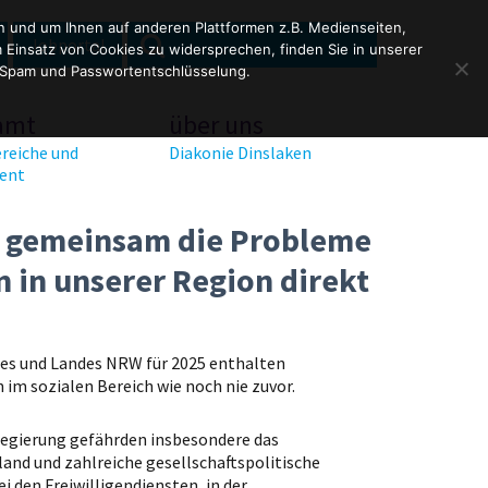
en und um Ihnen auf anderen Plattformen z.B. Medienseiten,
SEARCH
Search
Jobportal
Einsatz von Cookies zu widersprechen, finden Sie in unserer
for:
 Spam und Passwortentschlüsselung.
amt
über uns
reiche und
Diakonie Dinslaken
ent
ir gemeinsam die Probleme
 in unserer Region direkt
es und Landes NRW für 2025 enthalten
m sozialen Bereich wie noch nie zuvor.
regierung gefährden insbesondere das
land und zahlreiche gesellschaftspolitische
den Freiwilligendiensten, in der