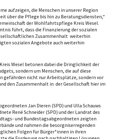
leme aufzeigen, die Menschen in unserer Region
eit über die Pflege bis hin zu Beratungsdiensten,“
emeinschaft der Wohlfahrtspflege Kreis Wesel.
ntnis führt, dass die Finanzierung der sozialen
 gesellschaftlichen Zusammenhalt weiterhin
igten sozialen Angebote auch weiterhin
reis Wesel betonen dabei die Dringlichkeit der
udgets, sondern um Menschen, die auf diese
 gefährden nicht nur Arbeitsplätze, sondern vor
 und den Zusammenhalt in der Gesellschaft hier im
bgeordneten Jan Dieren (SPD) und Ulla Schauws
dnete René Schneider (SPD) und der Landrat des
andtags- und Bundestagsabgeordneten zeigten
verbände und nahmen die besorgniserregenden
glichen Folgen für Bürger*innen in ihren
tzte die Forderung nach nachhaltigen Lösungen,