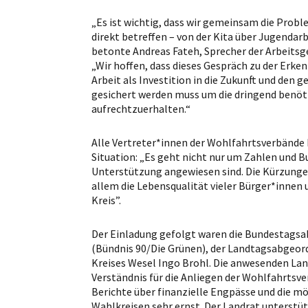
„Es ist wichtig, dass wir gemeinsam die Prob
direkt betreffen – von der Kita über Jugendarb
betonte Andreas Fateh, Sprecher der Arbeitsg
„Wir hoffen, dass dieses Gespräch zu der Erken
Arbeit als Investition in die Zukunft und den
gesichert werden muss um die dringend benöt
aufrechtzuerhalten.“
Alle Vertreter*innen der Wohlfahrtsverbände K
Situation: „Es geht nicht nur um Zahlen und B
Unterstützung angewiesen sind. Die Kürzungen
allem die Lebensqualität vieler Bürger*innen
Kreis”.
Der Einladung gefolgt waren die Bundestagsa
(Bündnis 90/Die Grünen), der Landtagsabgeor
Kreises Wesel Ingo Brohl. Die anwesenden L
Verständnis für die Anliegen der Wohlfahrts
Berichte über finanzielle Engpässe und die mö
Wahlkreisen sehr ernst. Der Landrat unterstü