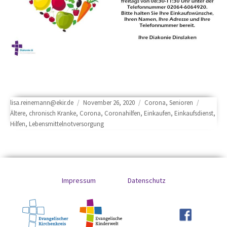
Author
Posted
Categories
Tags
lisa.reinemann@ekir.de
November 26, 2020
Corona
,
Senioren
on
Ältere
,
chronisch Kranke
,
Corona
,
Coronahilfen
,
Einkaufen
,
Einkaufsdienst
,
Hilfen
,
Lebensmittelnotversorgung
Impressum
Datenschutz