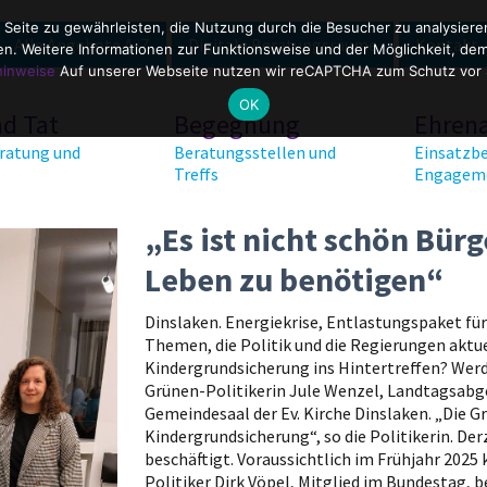
 Seite zu gewährleisten, die Nutzung durch die Besucher zu analysier
Alle Angebote A-Z
Digitale Beratungsräume
Kontakt
. Weitere Informationen zur Funktionsweise und der Möglichkeit, dem 
hinweise
Auf unserer Webseite nutzen wir reCAPTCHA zum Schutz vor
OK
nd Tat
Begegnung
Ehren
ratung und
Beratungsstellen und
Einsatzbe
Treffs
Engagem
„Es ist nicht schön Bür
Leben zu benötigen“
Dinslaken. Energiekrise, Entlastungspaket für d
Themen, die Politik und die Regierungen aktue
Kindergrundsicherung ins Hintertreffen? Werde
Grünen-Politikerin Jule Wenzel, Landtagsabge
Gemeindesaal der Ev. Kirche Dinslaken. „Die Grü
Kindergrundsicherung“, so die Politikerin. De
beschäftigt. Voraussichtlich im Frühjahr 202
Politiker Dirk Vöpel, Mitglied im Bundestag, b