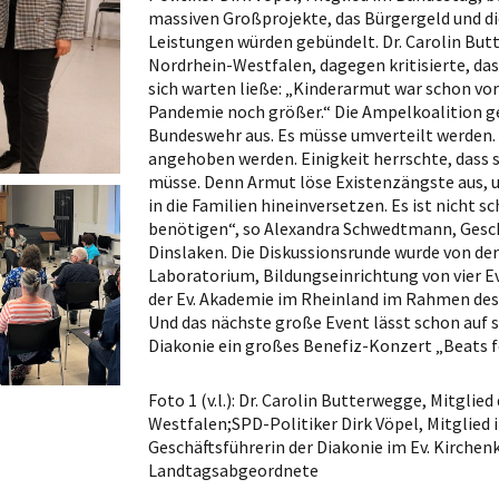
massiven Großprojekte, das Bürgergeld und d
Leistungen würden gebündelt. Dr. Carolin But
Nordrhein-Westfalen, dagegen kritisierte, das
sich warten ließe: „Kinderarmut war schon vo
Pandemie noch größer.“ Die Ampelkoalition g
Bundeswehr aus. Es müsse umverteilt werden.
angehoben werden. Einigkeit herrschte, dass 
müsse. Denn Armut löse Existenzängste aus, u
in die Familien hineinversetzen. Es ist nicht
benötigen“, so Alexandra Schwedtmann, Geschä
Dinslaken. Die Diskussionsrunde wurde von der
Laboratorium, Bildungseinrichtung von vier 
der Ev. Akademie im Rheinland im Rahmen des
Und das nächste große Event lässt schon auf s
Diakonie ein großes Benefiz-Konzert „Beats f
Foto 1 (v.l.): Dr. Carolin Butterwegge, Mitgli
Westfalen;SPD-Politiker Dirk Vöpel, Mitglie
Geschäftsführerin der Diakonie im Ev. Kirchen
Landtagsabgeordnete