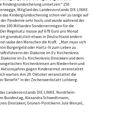
ie Kindergrundsicherung umsetzen.“ 150
terwegge, Mitglied des Landesvorstands DIE LINKE.
s das Kindergrundsicherung schon viel zu lange auf
r der Pandemie sehr hoch, und wurde während der
ebe 100 Milliarden Sondervermögen für die
 Der Regelsatz müsse auf 678 Euro pro Monat
sich grundsätzlich etwas in Deutschland ändern
nd raube den Menschen die Kraft. „Man muss sich
 schön Bürgergeld oder Hartz-IV zum Leben zu
ftsführerin der Diakonie im Ev. Kirchenkreis
 Diakonie im Ev. Kirchenkreis Dinslaken und dem
Evangelischen Kirchenkreisen am Niederrhein und
 Aktionsjahres gegen Kinderarmut veranstaltet.
ich warten: Am 29. Oktober veranstaltet die
or Benefit“ in der Zechenwerkstatt Lohberg.
ed des Landesvorstands DIE LINKE. Nordrhein-
d im Bundestag, Alexandra Schwedtmann,
kreis Dinslaken; Grünen-Politikerin Jule Wenzel,