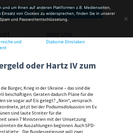
en und um Ihnen auf anderen Plattformen z.B. Medienseiten,
SEARCH
Search
Jobportal
Einsatz von Cookies zu widersprechen, finden Sie in unserer
for:
 Spam und Passwortentschlüsselung.
amt
über uns
reiche und
Diakonie Dinslaken
ent
gergeld oder Hartz IV zum
ie Bürger, Krieg in der Ukraine – das sind die
ll beschäftigen. Geraten dadurch Pläne für die
n sie sogar auf Eis gelegt? „Nein“, versprach
ordnete, jetzt bei der Podiumsdiskussion im Ev.
nen sind laute Streiter für die
rzeit seien 7 Ministerien mit der Umsetzung
5 könnten die Auszahlungen beginnen. Auch SPD-
estätigte: „Die Bundesregierung will zwei