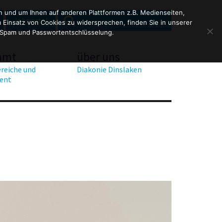
en und um Ihnen auf anderen Plattformen z.B. Medienseiten,
SEARCH
Search
Jobportal
Einsatz von Cookies zu widersprechen, finden Sie in unserer
for:
 Spam und Passwortentschlüsselung.
amt
über uns
reiche und
Diakonie Dinslaken
ent