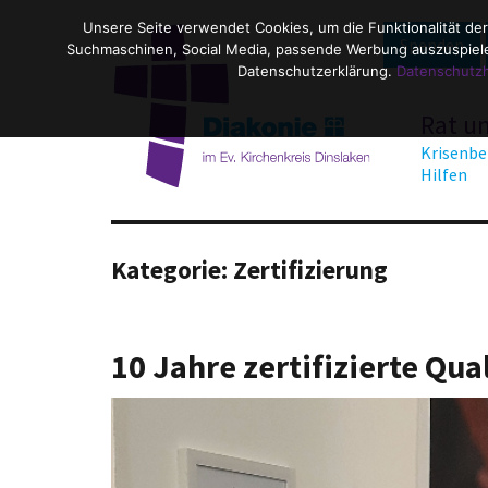
Unsere Seite verwendet Cookies, um die Funktionalität der
Spenden
Suchmaschinen, Social Media, passende Werbung auszuspielen
Datenschutzerklärung.
Datenschutz
Rat u
Krisenbe
Hilfen
Kategorie:
Zertifizierung
10 Jahre zertifizierte Qua