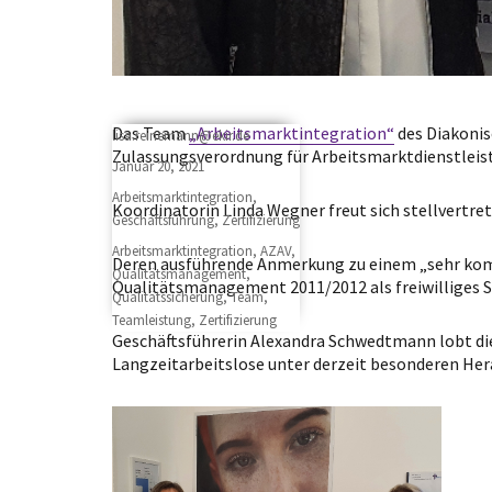
Das Team
„Arbeitsmarktintegration“
des Diakonis
Author
lisa.reinemann@ekir.de
Zulassungsverordnung für Arbeitsmarktdienstleistu
Posted
Januar 20, 2021
on
Categories
Arbeitsmarktintegration
,
Koordinatorin Linda Wegner freut sich stellvertre
Geschäftsführung
,
Zertifizierung
Tags
Arbeitsmarktintegration
,
AZAV
,
Deren ausführende Anmerkung zu einem „sehr komp
Qualitätsmanagement
,
Qualitätsmanagement 2011/2012 als freiwilliges S
Qualitätssicherung
,
Team
,
Teamleistung
,
Zertifizierung
Geschäftsführerin Alexandra Schwedtmann lobt die
Langzeitarbeitslose unter derzeit besonderen He