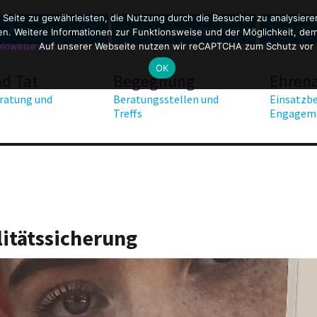
 Seite zu gewährleisten, die Nutzung durch die Besucher zu analysier
Alle Angebote A-Z
Digitale Beratungsräume
Kontakt
. Weitere Informationen zur Funktionsweise und der Möglichkeit, dem 
hinweise
Auf unserer Webseite nutzen wir reCAPTCHA zum Schutz vor
OK
nd Tat
Begegnung
Ehren
ratung und
Beratungsstellen und
Einsatzbe
Treffs
Engagem
litätssicherung