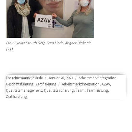
Frau Sybille Krauth GZQ, Frau Linda Wegner Diakonie
(v.l.)
Author
Posted
Categories
lisa.reinemann@ekir.de
Januar 20, 2021
Arbeitsmarktintegration
,
on
Tags
Geschäftsführung
,
Zertifizierung
Arbeitsmarktintegration
,
AZAV
,
Qualitätsmanagement
,
Qualitätssicherung
,
Team
,
Teamleistung
,
Zertifizierung