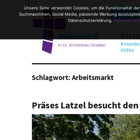
Unsere Seite verwendet Cookies, um die Funktionalität der
Spenden
Suchmaschinen, Social Media, passende Werbung auszuspielen
Datenschutzerklärung.
Datenschutz
Rat u
Krisenbe
Hilfen
Schlagwort:
Arbeitsmarkt
Präses Latzel besucht den