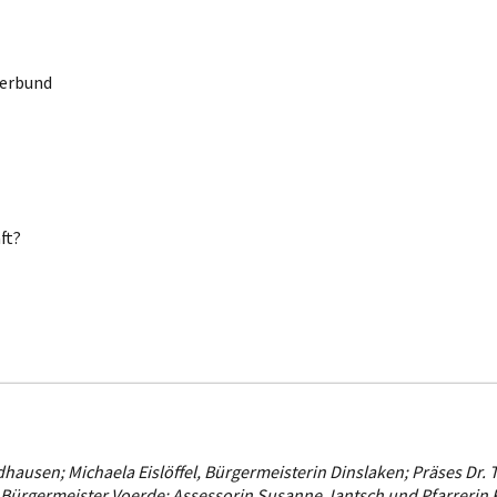
Verbund
ft?
dhausen; Michaela Eislöffel, Bürgermeisterin Dinslaken; Präses Dr. 
Bürgermeister Voerde; Assessorin Susanne Jantsch und Pfarrerin