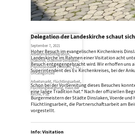
Delegation der Landeskirche schaut sich
Author
jonas.egelkraut@ekir.de
Posted
September 7, 2021
Hoher Besuch im evangelischen Kirchenkreis Dinsla
on
Categories
Arbeitsmarktintegration
,
Landeskirche im Rahmen einer Visitation acht unter
Diakonie
,
Diakonie Dinslaken
,
Besuch entgegengebracht wird. Wir erhoffen uns a
Psychosoziales Zentrum
,
PSZ
,
Superintendent des Ev. Kirchenkreises, bei der Ank
Uncategorized
Tags
Arbeitsmarkt
,
Flüchtlingsarbeit
,
Schon bei der Vorbereitung dieses Besuches konnte
Flüchtlingsberatung
,
Haus der
eine lange Tradition hat.“ Nach der offiziellen B
Kirche
,
PSZ
Bürgermeistern der Städte Dinslaken, Voerde und 
Flüchtlingsarbeit, die Partnerschaftsarbeit am Bei
vorgestellt.
Info: Visitation