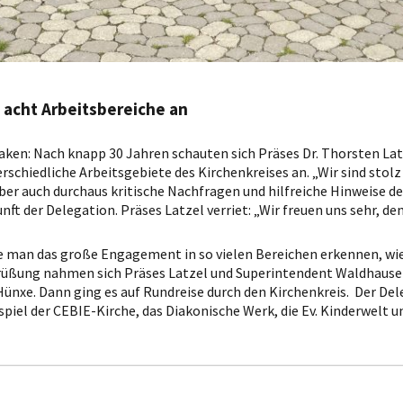
 acht Arbeitsbereiche an
ken: Nach knapp 30 Jahren schauten sich Präses Dr. Thorsten Latz
schiedliche Arbeitsgebiete des Kirchenkreises an. „Wir sind stol
ber auch durchaus kritische Nachfragen und hilfreiche Hinweise d
unft der Delegation. Präses Latzel verriet: „Wir freuen uns sehr, 
 man das große Engagement in so vielen Bereichen erkennen, wie be
egrüßung nahmen sich Präses Latzel und Superintendent Waldhause
Hünxe. Dann ging es auf Rundreise durch den Kirchenkreis. Der De
spiel der CEBIE-Kirche, das Diakonische Werk, die Ev. Kinderwelt 