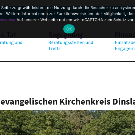
 Seite zu gewährleisten, die Nutzung durch die Besucher zu analysier
Alle Angebote A-Z
Digitale Beratungsräume
Kontakt
. Weitere Informationen zur Funktionsweise und der Möglichkeit, dem 
hinweise
Auf unserer Webseite nutzen wir reCAPTCHA zum Schutz vor
OK
nd Tat
Begegnung
Ehren
ratung und
Beratungsstellen und
Einsatzbe
Treffs
Engagem
 evangelischen Kirchenkreis Dins