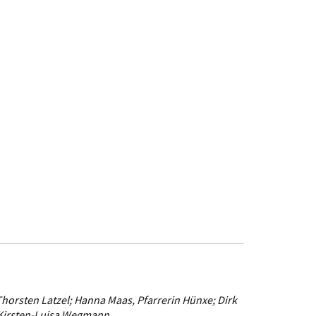
Thorsten Latzel; Hanna Maas, Pfarrerin Hünxe; Dirk
 Kirsten-Luisa Wegmann.