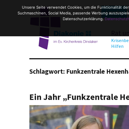
Unsere Seite verwendet Cookies, um die Funktionalität der
Spenden
Suchmaschinen, Social Media, passende Werbung auszuspielen
Datenschutzerklärung.
Datenschutz
Rat u
Krisenbe
Hilfen
Schlagwort:
Funkzentrale Hexenh
Ein Jahr „Funkzentrale 