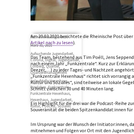
Am 30.03.2021 berichtete die Rheinische Post übe
Author
lisa.reinemann@ekir.de
Artikel nach zu lesen
).
Posted
März 31, 2021
on
Categories
Aufsuchende Jugendarbeit
,
Das Team, bestehend aus Tim Poéll, Jens Seppendo
Corona
,
Digital
,
Jugendarbeit
,
nach einem Jahr „Funkzentrale“. Kurz zur Erklärung
Lohberg
,
Quartier
,
Deezer,…) zu jeder Tages- und Nachtzeit angehört w
Quartiersmanagement
„Funkzentrale Hexenhaus“ richtet sich vorrangig a
Tags
Anlaufstelle Hexenhaus
,
Kultur und Soziales“, sind teilweise an lokale G
Dinslaken
,
Funkzentrale
,
Schnitt zwischen 30 und 40 Minuten lang.
Funkzentrale Hexenhaus
,
Hexenhaus
,
Jugendarbeit
,
Ein Highlight für die drei war die Podcast-Reihe 
Kultur
,
Podcast
,
Soziales
Souveränität die beiden Spitzenkandidat:innen für
Im Ursprung war der Wunsch der Initiator:innen, d
mitnehmen und Folgen vor Ort mit den Jugendliche