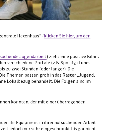
zentrale Hexenhaus“ (
klicken Sie hier, um den
suchende Jugendarbeit
) zieht eine positive Bilanz
er verschiedene Portale (z.B. Spotify, iTunes,
is zu zwei Stunden (oder länger). Die
. Die Themen passen grob in das Raster „Jugend,
hne Lokalbezug behandelt. Die Folgen sind im
winnen konnten, der mit einer überragenden
nden ihr Equipment in ihrer aufsuchenden Arbeit
it jedoch nur sehr eingeschränkt bis gar nicht