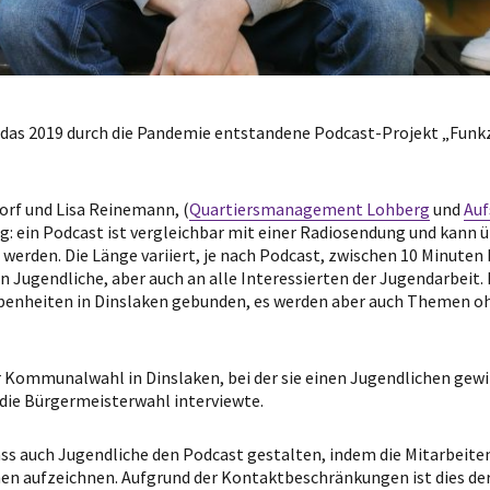
r das 2019 durch die Pandemie entstandene Podcast-Projekt „Funk
rf und Lisa Reinemann, (
Quartiersmanagement Lohberg
und
Auf
: ein Podcast ist vergleichbar mit einer Radiosendung und kann üb
erden. Die Länge variiert, je nach Podcast, zwischen 10 Minuten b
n Jugendliche, aber auch an alle Interessierten der Jugendarbeit
egebenheiten in Dinslaken gebunden, es werden aber auch Themen o
zur Kommunalwahl in Dinslaken, bei der sie einen Jugendlichen ge
 die Bürgermeisterwahl interviewte.
ass auch Jugendliche den Podcast gestalten, indem die Mitarbeite
n aufzeichnen. Aufgrund der Kontaktbeschränkungen ist dies derze