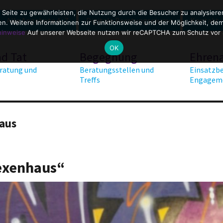
 Seite zu gewährleisten, die Nutzung durch die Besucher zu analysier
Alle Angebote A-Z
Digitale Beratungsräume
Kontakt
. Weitere Informationen zur Funktionsweise und der Möglichkeit, dem 
hinweise
Auf unserer Webseite nutzen wir reCAPTCHA zum Schutz vor
OK
nd Tat
Begegnung
Ehren
ratung und
Beratungsstellen und
Einsatzbe
Treffs
Engagem
aus
Hexenhaus“