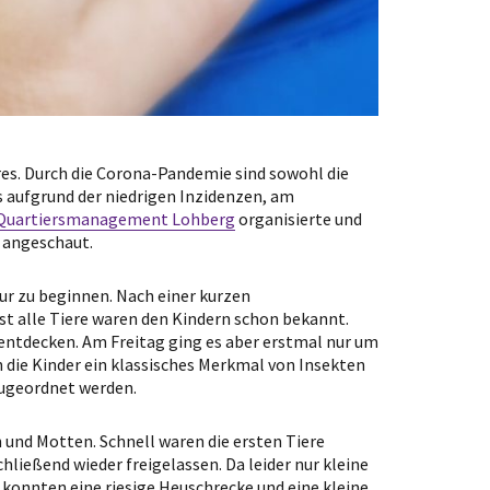
es. Durch die Corona-Pandemie sind sowohl die
ss aufgrund der niedrigen Inzidenzen, am
Quartiersmanagement Lohberg
organisierte und
 angeschaut.
ur zu beginnen. Nach einer kurzen
ast alle Tiere waren den Kindern schon bekannt.
entdecken. Am Freitag ging es aber erstmal nur um
n die Kinder ein klassisches Merkmal von Insekten
zugeordnet werden.
 und Motten. Schnell waren die ersten Tiere
ießend wieder freigelassen. Da leider nur kleine
 konnten eine riesige Heuschrecke und eine kleine