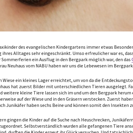
Maxikinder des evangelischen Kindergartens immer etwas Besonder
ng ihres Alltages sehr eingeschränkt. Umso erfreulicher war es, da
 Sommerferien ein Ausflug in den Bergpark möglich war, den das
Frau Neuhaus vom NABU haben wir uns die Lebewesen im Bergpark
Wiese ein kleines Lager erreichtet, um von da die Entdeckungsto
uhaus hat zuerst Bilder mit unterschiedlichen Tieren ausgelegt. F
weitere kleine Tiere lassen sich im und um den Bergpark herum 
herweise auf der Wiese und in den Gräsern verstecken. Zuerst habe
uch Junikäfer haben sechs Beine und können somit den Insekten 
n gingen die Kinder auf die Suche nach Heuschrecken, Junikäfern
geordnet. Selbstverständlich wurden alle gefangenen Tiere anschl
d, durften die Kinder erneut ihr Glück versuchen. Und tatsächlich