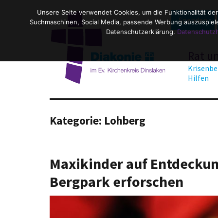
Unsere Seite verwendet Cookies, um die Funktionalität der
Spenden
Suchmaschinen, Social Media, passende Werbung auszuspielen
Datenschutzerklärung.
Datenschutz
Rat u
Krisenbe
Hilfen
Kategorie:
Lohberg
Maxikinder auf Entdecku
Bergpark erforschen