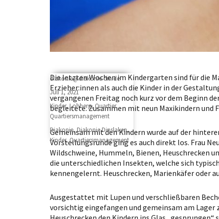
Die letzten Wochen im Kindergarten sind für die 
Author
diakonie@diakonie-din.de
Erzieher:innen als auch die Kinder in der Gestaltu
Posted
Juli 1, 2021
vergangenen Freitag noch kurz vor dem Beginn der
on
Categories
Kinder
,
Lohberg
,
Quartier
,
begleitete. Zusammen mit neun Maxikindern und 
Quartiersmanagement
Tags
Diakonie
,
Diakonie Dinslaken
,
Gemeinsam mit den Kindern wurde auf der hinteren 
Kinder
,
Quartiersmanagement
Vorstellungsrunde ging es auch direkt los. Frau Ne
Wildschweine, Hummeln, Bienen, Heuschrecken und 
die unterschiedlichen Insekten, welche sich typisc
kennengelernt. Heuschrecken, Marienkäfer oder a
Ausgestattet mit Lupen und verschließbaren Becher
vorsichtig eingefangen und gemeinsam am Lager zu
Heuschrecken den Kindern ins Glas „gesprungen“ sin