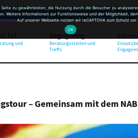
 Seite zu gewährleisten, die Nutzung durch die Besucher zu analysier
Alle Angebote A-Z
Digitale Beratungsräume
Kontakt
. Weitere Informationen zur Funktionsweise und der Möglichkeit, dem 
hinweise
Auf unserer Webseite nutzen wir reCAPTCHA zum Schutz vor
OK
nd Tat
Begegnung
Ehren
ratung und
Beratungsstellen und
Einsatzbe
Treffs
Engagem
ngstour – Gemeinsam mit dem NAB