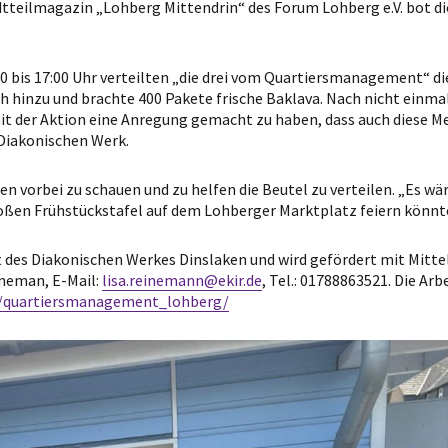
teilmagazin „Lohberg Mittendrin“ des Forum Lohberg e.V. bot di
00 bis 17:00 Uhr verteilten „die drei vom Quartiersmanagement“ di
 hinzu und brachte 400 Pakete frische Baklava. Nach nicht einmal 
mit der Aktion eine Anregung gemacht zu haben, dass auch diese 
Diakonischen Werk.
en vorbei zu schauen und zu helfen die Beutel zu verteilen. „Es wä
oßen Frühstückstafel auf dem Lohberger Marktplatz feiern könnt
des Diakonischen Werkes Dinslaken und wird gefördert mit Mittel
ineman, E-Mail:
lisa.reinemann@ekir.de
, Tel.: 01788863521. Die A
m/quartiersmanagement_lohberg/