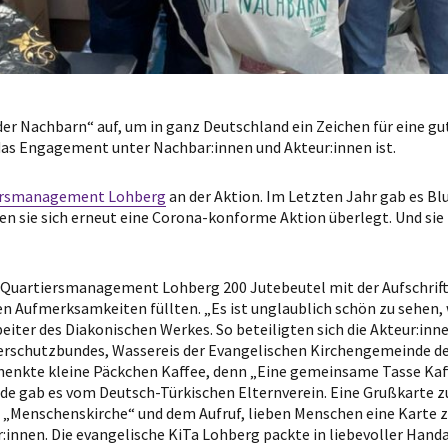
er Nachbarn“ auf, um in ganz Deutschland ein Zeichen für eine gu
as Engagement unter Nachbar:innen und Akteur:innen ist.
ersmanagement Lohberg
an der Aktion. Im Letzten Jahr gab es B
n sie sich erneut eine Corona-konforme Aktion überlegt. Und sie
 Quartiersmanagement Lohberg 200 Jutebeutel mit der Aufschrift
 Aufmerksamkeiten füllten. „Es ist unglaublich schön zu sehen, 
beiter des Diakonischen Werkes. So beteiligten sich die Akteur:in
chutzbundes, Wassereis der Evangelischen Kirchengemeinde der 
chenkte kleine Päckchen Kaffee, denn „Eine gemeinsame Tasse Kaffe
ade gab es vom Deutsch-Türkischen Elternverein. Eine Grußkarte 
 „Menschenskirche“ und dem Aufruf, lieben Menschen eine Karte zu
r:innen. Die evangelische KiTa Lohberg packte in liebevoller Han