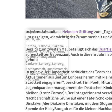
In jedem Jahr ruft die
Nebenan-Stiftung
zum „Tag d
Author
lisa.reinemann@ekir.de
um zu zeigen, wie wichtig der Zusammenhalt und d
Posted
Mai 31, 2021
on
Categories
Corona
,
Diakonie
,
Diakonie
Bereits zum zweiten Mal beteiligt sich das
Quarti
Dinslaken
,
Lohberg
,
Quartier
,
aufgestellten Gabenzaun. Auch in diesem Jahr habe
Quartiersmanagement
geholt:
Tags
Dinslaken Lohberg
,
Lohberg
,
Nachbarschaft
,
Quartiersarbeit
,
In mühevoller Handarbeit bedruckte das Team des
Quartiersmanagement
,
Tag der
Aktuer:innen aus und um Lohberg herum mit kleinen
Nachbarn
Stadtteil engagieren!“, berichtet Tim Poéll, Mitar
Jugendquartiersmanagement des Deutschen Kinders
bleiben (trotz Corona)“. Der Integrationsrat vers
Nachbarschaftliche Grüße auf einer Tafel Schokol
Dinslaken/der Diakonie Dinslaken, mit dem Slogan
Spende der KiddyBox gab es für die kleinen Nachba