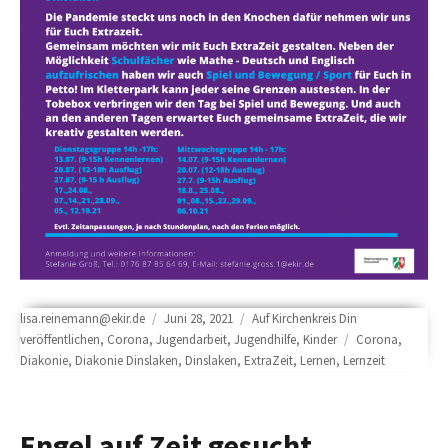
Author
Posted
Categories
lisa.reinemann@ekir.de
Juni 28, 2021
Auf Kirchenkreis Din
on
Tags
veröffentlichen
,
Corona
,
Jugendarbeit
,
Jugendhilfe
,
Kinder
Corona
,
Diakonie
,
Diakonie Dinslaken
,
Dinslaken
,
ExtraZeit
,
Lernen
,
Lernzeit
Engel auf Zeit gesucht