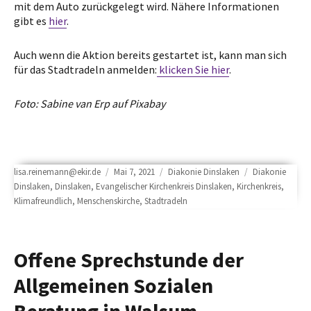
mit dem Auto zurückgelegt wird. Nähere Informationen
gibt es
hier
.
Auch wenn die Aktion bereits gestartet ist, kann man sich
für das Stadtradeln anmelden:
klicken Sie hier
.
Foto: Sabine van Erp auf Pixabay
Author
Posted
Categories
Tags
lisa.reinemann@ekir.de
Mai 7, 2021
Diakonie Dinslaken
Diakonie
on
Dinslaken
,
Dinslaken
,
Evangelischer Kirchenkreis Dinslaken
,
Kirchenkreis
,
Klimafreundlich
,
Menschenskirche
,
Stadtradeln
Offene Sprechstunde der
Allgemeinen Sozialen