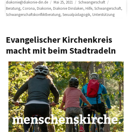
Author
Posted
Categories
Tags
diakonie@diakonie-din.de
Mai 25, 2021
Schwangerschaft
on
Beratung
,
Corona
,
Diakonie
,
Diakonie Dinslaken
,
Hilfe
,
Schwangerschaft
,
Schwangerschaftskonfliktberatung
,
Sexualpädagogik
,
Unterstützung
Evangelischer Kirchenkreis
macht mit beim Stadtradeln