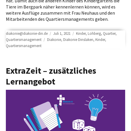
hat. Damit auch die anderen Kinder des Kindergartens die
Tiere im Bergpark näher kennenlernen können, wird es
weitere Ausflüge zusammen mit Frau Neuhaus und den
Mitarbeitenden des Quartiersmanagements geben.
Author
Posted
Categories
diakonie@diakonie-din.de
Juli 1, 2021
Kinder
,
Lohberg
,
Quartier
,
Tags
on
Quartiersmanagement
Diakonie
,
Diakonie Dinslaken
,
Kinder
,
Quartiersmanagement
ExtraZeit – zusätzliches
Lernangebot