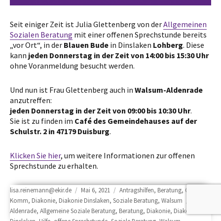
Seit einiger Zeit ist Julia Glettenberg von der
Allgemeinen
Sozialen Beratung
mit einer offenen Sprechstunde bereits
„vor Ort“, in der
Blauen Bude
in Dinslaken
Lohberg
. Diese
kann
jeden Donnerstag in der Zeit von 14:00 bis 15:30 Uhr
ohne Voranmeldung besucht werden.
Und nun ist Frau Glettenberg auch in
Walsum-Aldenrade
anzutreffen:
jeden Donnerstag in der Zeit von 09:00 bis 10:30 Uhr
.
Sie ist zu finden im
Café des Gemeindehauses auf der
Schulstr. 2 in 47179 Duisburg
.
Klicken Sie hier
, um weitere Informationen zur offenen
Sprechstunde zu erhalten.
Author
Posted
Categories
lisa.reinemann@ekir.de
Mai 6, 2021
Antragshilfen
,
Beratung
,
Café
on
Tags
Komm
,
Diakonie
,
Diakonie Dinslaken
,
Soziale Beratung
,
Walsum
Aldenrade
,
Allgemeine Soziale Beratung
,
Beratung
,
Diakonie
,
Diakonie