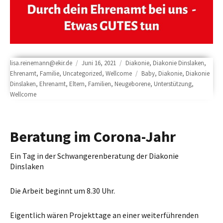
Author
Posted
Categories
lisa.reinemann@ekir.de
Juni 16, 2021
Diakonie
,
Diakonie Dinslaken
,
on
Tags
Ehrenamt
,
Familie
,
Uncategorized
,
Wellcome
Baby
,
Diakonie
,
Diakonie
Dinslaken
,
Ehrenamt
,
Eltern
,
Familien
,
Neugeborene
,
Unterstützung
,
Wellcome
Beratung im Corona-Jahr
Ein Tag in der Schwangerenberatung der Diakonie
Dinslaken
Die Arbeit beginnt um 8.30 Uhr.
Eigentlich wären Projekttage an einer weiterführenden