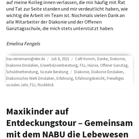
auf meine Kolleg:innen verlassen, die mir häufig mit Rat
und Tat zur Seite standen und mir verdeutlicht haben, wie
wichtig die Arbeit im Team ist. Nochmals vielen Dank an
alle Mitarbeiter der Diakonie und der Offenen
Ganztagsschule, die mich stets unterstützt haben.
Emelina Fengels
Author
Posted
Categories
lisa.reinemann@ekir.de
Juli 8, 2021
Café Komm
,
Danke
,
Diakonie
,
on
Diakonie Dinslaken
,
Erwerbslosenberatung
,
FSJ
,
Hünxe
,
Offener Ganztag
,
Tags
Schuldnerberatung
,
Soziale Beratung
Diakonie
,
Diakonie Dinslaken
,
Diakonisches Werk Dinslaken
,
Erfahrung
,
Erfahrungsbericht
,
Freiwlliges
soziales Jahr
,
FSJ
,
Rückblick
Maxikinder auf
Entdeckungstour – Gemeinsam
mit dem NABU die Lebewesen