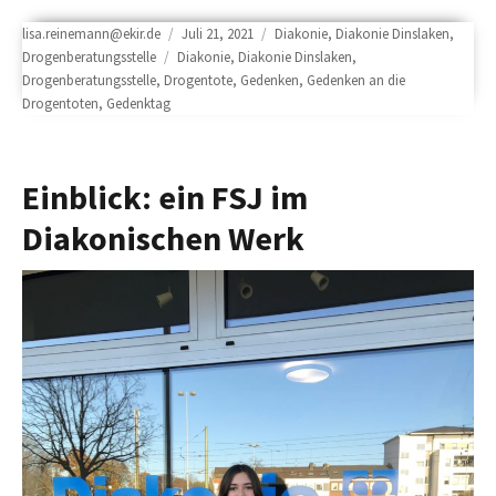
Author
Posted
Categories
lisa.reinemann@ekir.de
Juli 21, 2021
Diakonie
,
Diakonie Dinslaken
,
Tags
on
Drogenberatungsstelle
Diakonie
,
Diakonie Dinslaken
,
Drogenberatungsstelle
,
Drogentote
,
Gedenken
,
Gedenken an die
Drogentoten
,
Gedenktag
Einblick: ein FSJ im
Diakonischen Werk