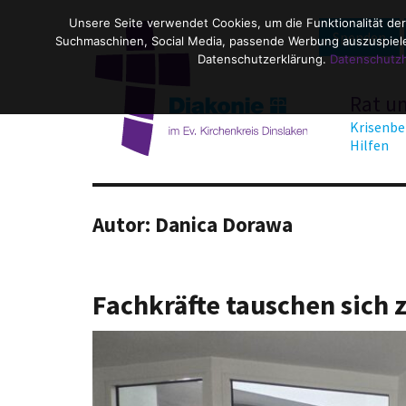
Unsere Seite verwendet Cookies, um die Funktionalität der
Spenden
Suchmaschinen, Social Media, passende Werbung auszuspielen
Datenschutzerklärung.
Datenschutz
Rat u
Krisenbe
Hilfen
Autor:
Danica Dorawa
Fachkräfte tauschen sich