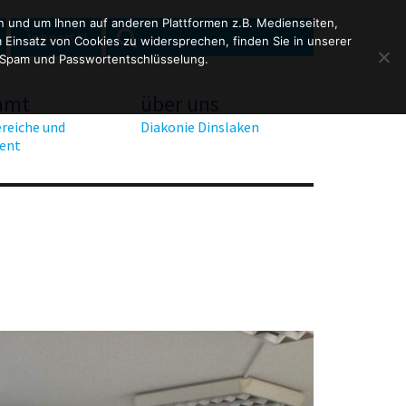
en und um Ihnen auf anderen Plattformen z.B. Medienseiten,
SEARCH
Search
Jobportal
Einsatz von Cookies zu widersprechen, finden Sie in unserer
for:
 Spam und Passwortentschlüsselung.
amt
über uns
reiche und
Diakonie Dinslaken
ent