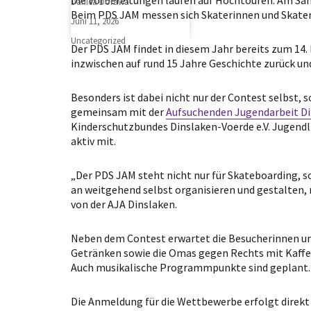
Author
Danica Dorawa
Beim PDS JAM messen sich Skaterinnen und Skater
Posted
Juni 11, 2026
on
Categories
Uncategorized
Der PDS JAM findet in diesem Jahr bereits zum 14.
inzwischen auf rund 15 Jahre Geschichte zurück und
Besonders ist dabei nicht nur der Contest selbst, 
gemeinsam mit der
Aufsuchenden Jugendarbeit Di
Kinderschutzbundes Dinslaken-Voerde e.V. Jugend
aktiv mit.
„Der PDS JAM steht nicht nur für Skateboarding,
an weitgehend selbst organisieren und gestalten, 
von der AJA Dinslaken.
Neben dem Contest erwartet die Besucherinnen un
Getränken sowie die Omas gegen Rechts mit Kaffee
Auch musikalische Programmpunkte sind geplant.
Die Anmeldung für die Wettbewerbe erfolgt direkt 