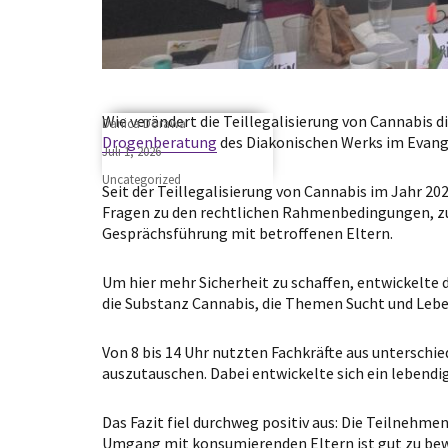
Wie verändert die Teillegalisierung von Cannabis d
Author
Danica Dorawa
Drogenberatung
des Diakonischen Werks im Evange
Posted
Juli 1, 2026
on
Categories
Uncategorized
Seit der Teillegalisierung von Cannabis im Jahr 2
Fragen zu den rechtlichen Rahmenbedingungen, z
Gesprächsführung mit betroffenen Eltern.
Um hier mehr Sicherheit zu schaffen, entwickelte
die Substanz Cannabis, die Themen Sucht und Lebe
Von 8 bis 14 Uhr nutzten Fachkräfte aus unterschie
auszutauschen. Dabei entwickelte sich ein lebendi
Das Fazit fiel durchweg positiv aus: Die Teilnehm
Umgang mit konsumierenden Eltern ist gut zu bew