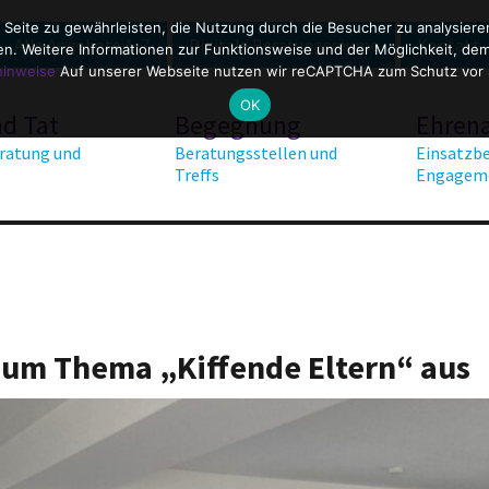
 Seite zu gewährleisten, die Nutzung durch die Besucher zu analysier
Alle Angebote A-Z
Digitale Beratungsräume
Kontakt
. Weitere Informationen zur Funktionsweise und der Möglichkeit, dem 
hinweise
Auf unserer Webseite nutzen wir reCAPTCHA zum Schutz vor
OK
nd Tat
Begegnung
Ehren
ratung und
Beratungsstellen und
Einsatzbe
Treffs
Engagem
 zum Thema „Kiffende Eltern“ aus