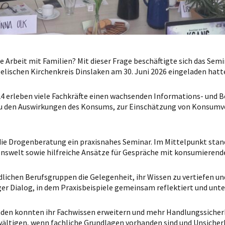
ie Arbeit mit Familien? Mit dieser Frage beschäftigte sich das Sem
lischen Kirchenkreis Dinslaken am 30. Juni 2026 eingeladen hatt
024 erleben viele Fachkräfte einen wachsenden Informations- und 
u den Auswirkungen des Konsums, zur Einschätzung von Konsumv
 die Drogenberatung ein praxisnahes Seminar. Im Mittelpunkt sta
nswelt sowie hilfreiche Ansätze für Gespräche mit konsumierende
dlichen Berufsgruppen die Gelegenheit, ihr Wissen zu vertiefen u
ger Dialog, in dem Praxisbeispiele gemeinsam reflektiert und unt
enden konnten ihr Fachwissen erweitern und mehr Handlungssicherh
ältigen, wenn fachliche Grundlagen vorhanden sind und Unsicher