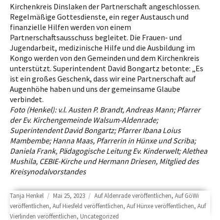
Kirchenkreis Dinslaken der Partnerschaft angeschlossen.
Regelmäßige Gottesdienste, ein reger Austausch und
finanzielle Hilfen werden von einem
Partnerschaftsausschuss begleitet. Die Frauen- und
Jugendarbeit, medizinische Hilfe und die Ausbildung im
Kongo werden von den Gemeinden und dem Kirchenkreis
unterstützt. Superintendent David Bongartz betonte: „Es
ist ein großes Geschenk, dass wir eine Partnerschaft auf
Augenhöhe haben und uns der gemeinsame Glaube
verbindet.
Foto (Henkel): v.l. Austen P. Brandt, Andreas Mann; Pfarrer
der Ev. Kirchengemeinde Walsum-Aldenrade;
Superintendent David Bongartz; Pfarrer Ibana Loius
Mambembe; Hanna Maas, Pfarrerin in Hünxe und Scriba;
Daniela Frank, Pädagogische Leitung Ev. Kinderwelt; Alethea
Mushila, CEBIE-Kirche und Hermann Driesen, Mitglied des
Kreisynodalvorstandes
Author
Posted
Categories
Tanja Henkel
Mai 25, 2023
Auf Aldenrade veröffentlichen
,
Auf GöWi
on
veröffentlichen
,
Auf Hiesfeld veröffentlichen
,
Auf Hünxe veröffentlichen
,
Auf
Vierlinden veröffentlichen
,
Uncategorized