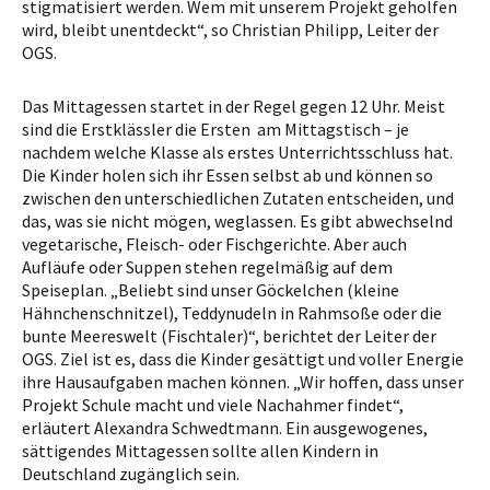
stigmatisiert werden. Wem mit unserem Projekt geholfen
wird, bleibt unentdeckt“, so Christian Philipp, Leiter der
OGS.
Das Mittagessen startet in der Regel gegen 12 Uhr. Meist
sind die Erstklässler die Ersten am Mittagstisch – je
nachdem welche Klasse als erstes Unterrichtsschluss hat.
Die Kinder holen sich ihr Essen selbst ab und können so
zwischen den unterschiedlichen Zutaten entscheiden, und
das, was sie nicht mögen, weglassen. Es gibt abwechselnd
vegetarische, Fleisch- oder Fischgerichte. Aber auch
Aufläufe oder Suppen stehen regelmäßig auf dem
Speiseplan. „Beliebt sind unser Göckelchen (kleine
Hähnchenschnitzel), Teddynudeln in Rahmsoße oder die
bunte Meereswelt (Fischtaler)“, berichtet der Leiter der
OGS. Ziel ist es, dass die Kinder gesättigt und voller Energie
ihre Hausaufgaben machen können. „Wir hoffen, dass unser
Projekt Schule macht und viele Nachahmer findet“,
erläutert Alexandra Schwedtmann. Ein ausgewogenes,
sättigendes Mittagessen sollte allen Kindern in
Deutschland zugänglich sein.