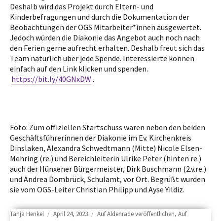
Deshalb wird das Projekt durch Eltern- und
Kinderbefragungen und durch die Dokumentation der
Beobachtungen der OGS Mitarbeiter*innen ausgewertet.
Jedoch würden die Diakonie das Angebot auch noch nach
den Ferien gerne aufrecht erhalten. Deshalb freut sich das
Team natürlich über jede Spende. Interessierte können
einfach auf den Link klicken und spenden.
https://bit.ly/40GNxDW
.
Foto: Z
um offiziellen Startschuss waren neben den beiden
Geschäftsführerinnen der Diakonie im Ev. Kirchenkreis
Dinslaken, Alexandra Schwedtmann (Mitte) Nicole Elsen-
Mehring (re.) und Bereichleiterin Ulrike Peter (hinten re.)
auch der Hünxener Bürgermeister, Dirk Buschmann (2.v.re.)
und Andrea Dombrück, Schulamt, vor Ort. Begrüßt wurden
sie vom OGS-Leiter Christian Philipp und Ayse Yildiz.
Author
Posted
Categories
Tanja Henkel
April 24, 2023
Auf Aldenrade veröffentlichen
,
Auf