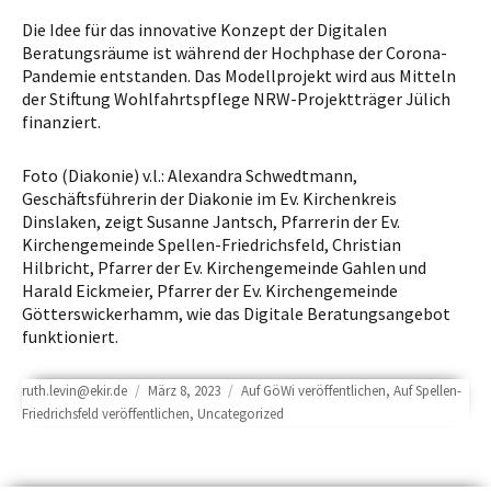
Die Idee für das innovative Konzept der Digitalen
Beratungsräume ist während der Hochphase der Corona-
Pandemie entstanden. Das Modellprojekt wird aus Mitteln
der Stiftung Wohlfahrtspflege NRW-Projektträger Jülich
finanziert.
Foto (Diakonie) v.l.: Alexandra Schwedtmann,
Geschäftsführerin der Diakonie im Ev. Kirchenkreis
Dinslaken, zeigt Susanne Jantsch, Pfarrerin der Ev.
Kirchengemeinde Spellen-Friedrichsfeld, Christian
Hilbricht, Pfarrer der Ev. Kirchengemeinde Gahlen und
Harald Eickmeier, Pfarrer der Ev. Kirchengemeinde
Götterswickerhamm, wie das Digitale Beratungsangebot
funktioniert.
Author
Posted
Categories
ruth.levin@ekir.de
März 8, 2023
Auf GöWi veröffentlichen
,
Auf Spellen-
on
Friedrichsfeld veröffentlichen
,
Uncategorized