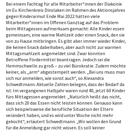
Bei einem Fachtag für alle Mitarbeiter*innen der Diakonie
im Ev. Kirchenkreis Dinslaken im Rahmen des Aktionsjahres
gegen Kinderarmut Ende Mai 2022 hätten viele
Mitarbeiter*innen im Offenen Ganztag auf das Problem
beim Mittagessen aufmerksam gemacht: Alle Kinder essen
gemeinsam, eine warme Mahlzeit oder einen Snack, den sie
von zu Hause mitbringen. Es gibt aber immer wieder Kinder,
die keinen Snack dabeihaben, aber auch nicht zur warmen
Mittagsmahlzeit angemeldet sind. Zwar könnten
Betroffene Fördermittel beantragen. Jedoch sei die
Hemmschwelle zu groß – zu viel Bürokratie. Zudem möchte
keiner, als „arm“ abgestempelt werden. „Bei uns muss man
sich nur anmelden, wie sonst auch“, so Alexandra
Schwedtmann. Aktuelle Zahlen belegen, dass der Bedarf da
ist: Im vergangenen Halbjahr waren rund 40, jetzt 60 Kinder
fürs Mittagessen angemeldet. „Natürlich heißt das nicht,
dass sich 20 das Essen nicht leisten können. Genauso kann
sich beispielsweise die berufliche Situation der Eltern
verändert haben, und es wird unter Woche nicht mehr
gekocht“, erläutert Schwedtmann. „Wir wollen den Grund
für die Anmeldung gar nicht wissen. Es soll keiner